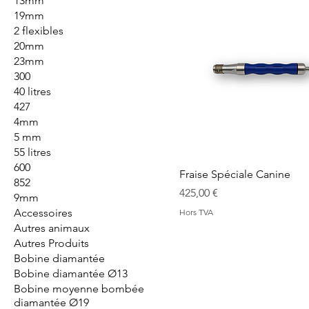
13mm
19mm
2 flexibles
20mm
23mm
300
40 litres
427
4mm
5 mm
55 litres
600
Fraise Spéciale Canine
852
Prix
425,00 €
9mm
Accessoires
Hors TVA
Autres animaux
Autres Produits
Bobine diamantée
Bobine diamantée Ø13
Bobine moyenne bombée
diamantée Ø19