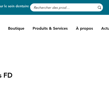
r le soin dentaire des chevaux
Boutique
Produits & Services
À propos
Actu
s FD