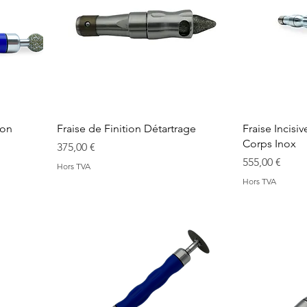
ion
Fraise de Finition Détartrage
Fraise Incisi
Corps Inox
Prix
375,00 €
Prix
555,00 €
Hors TVA
Hors TVA