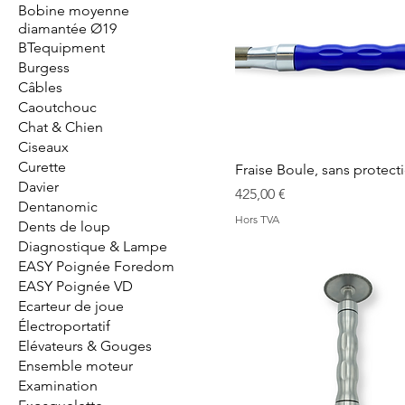
Bobine moyenne
diamantée Ø19
BTequipment
Burgess
Câbles
Caoutchouc
Chat & Chien
Ciseaux
Curette
Fraise Boule, sans protect
Davier
Prix
425,00 €
Dentanomic
Hors TVA
Dents de loup
Diagnostique & Lampe
EASY Poignée Foredom
EASY Poignée VD
Ecarteur de joue
Électroportatif
Elévateurs & Gouges
Ensemble moteur
Examination