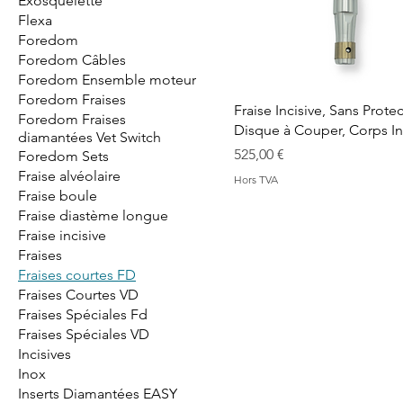
Exosquelette
Flexa
Foredom
Foredom Câbles
Foredom Ensemble moteur
Foredom Fraises
Fraise Incisive, Sans Protec
Foredom Fraises
Disque à Couper, Corps I
diamantées Vet Switch
Prix
525,00 €
Foredom Sets
Fraise alvéolaire
Hors TVA
Fraise boule
Fraise diastème longue
Fraise incisive
Fraises
Fraises courtes FD
Fraises Courtes VD
Fraises Spéciales Fd
Fraises Spéciales VD
Incisives
Inox
Inserts Diamantées EASY