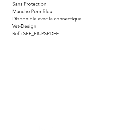
Sans Protection

Manche Pom Bleu

Disponible avec la connectique 
Vet-Design.

Ref : SFF_FICPSPDEF
VET-DESIGN est toujours à la recherche de
l’excellence et ne cesse de développer de
nouveaux produits toujours plus ergonomiques
et performants dédiés au soin dentaire des
chevaux. Maniables et légers, nos équipements
professionnels de dentisterie équine assurent
aux praticiens un bon confort de travail.