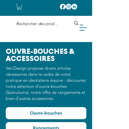
OUVRE-BOUCHES &
ACCESSOIRES
Vet-Design propose divers articles
nécessaires dans le cadre de votre
pratique en dentisterie équine : découvrez
notre sélection d’ouvre-bouches
(Spéculums), notre offre de rangements et
bien d’autres accessoires.
Ouvre-bouches
Rangements