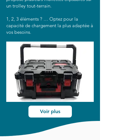
un trolley tout-terrain.
1, 2, 3 éléments ? … Optez pour la
capacité de chargement la plus adaptée à
vos besoins.
Voir plus