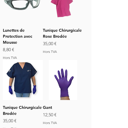
Lunettes de
Tunique Chirurgicale
Protection avec
Rose Brodée
Mousse
Prix
35,00 €
Prix
8,80 €
Hors TVA
Hors TVA
Tunique Chirurgicale
Gant
Brodée
Prix
12,50 €
Prix
35,00 €
Hors TVA