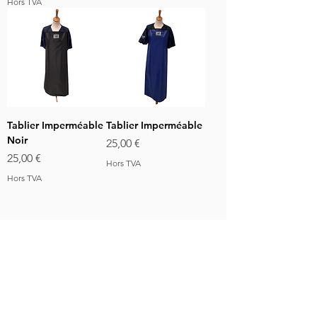
Hors TVA
Tablier Imperméable
Tablier Imperméable
Noir
Prix
25,00 €
Prix
25,00 €
Hors TVA
Hors TVA
VET-DESIGN est toujours à la recherche de
l’excellence et ne cesse de développer de