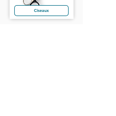
Ciseaux
VET-DESIGN est toujours à la recherche de
l’excellence et ne cesse de développer de
nouveaux produits toujours plus ergonomiques
et performants dédiés au soin dentaire des
chevaux. Maniables et légers, nos équipements
professionnels de dentisterie équine assurent
aux praticiens un bon confort de travail.
Boutique
Nouveautés
Électroportatif