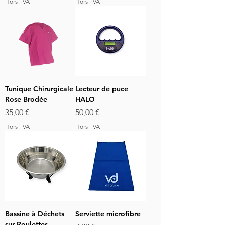
Hors TVA
Hors TVA
Tunique Chirurgicale
Lecteur de puce
Rose Brodée
HALO
Prix
Prix
35,00 €
50,00 €
Hors TVA
Hors TVA
Bassine à Déchets
Serviette microfibre
sur Roulettes