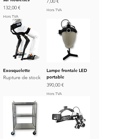
Prix
7,00 €
Prix
132,00 €
Hors TVA
Hors TVA
Exosquelette
Lampe frontale LED
portable
Rupture de stock
Prix
390,00 €
Hors TVA