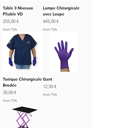
Table 3 Niveaux
Lampe Chirurgicale
Pliable VD
avec Loupe
Prix
Prix
255,00 €
445,00 €
Hors TVA
Hors TVA
Tunique Chirurgicale
Gant
Brodée
Prix
12,50 €
Prix
35,00 €
Hors TVA
Hors TVA