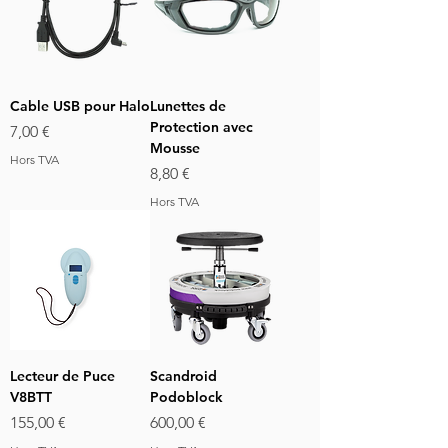
Cable USB pour Halo
Lunettes de
Protection avec
Prix
7,00 €
Mousse
Hors TVA
Prix
8,80 €
Hors TVA
Lecteur de Puce
Scandroid
V8BTT
Podoblock
Prix
Prix
155,00 €
600,00 €