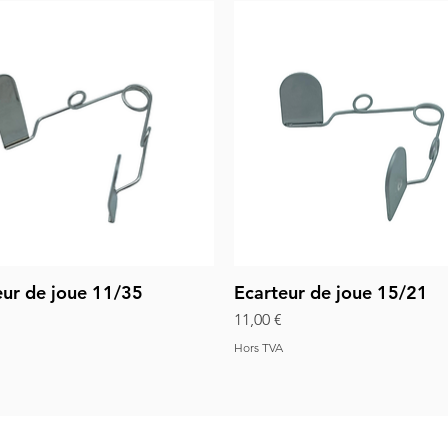
eur de joue 11/35
Ecarteur de joue 15/21
Aperçu rapide
Aperçu rapide
Prix
11,00 €
Hors TVA