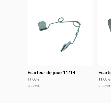
Ecarteur de joue 11/14
Ecart
Aperçu rapide
Prix
Prix
11,00 €
11,00 €
Hors TVA
Hors TVA