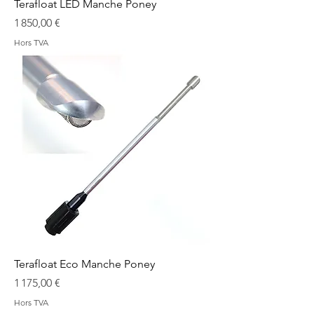
Terafloat LED Manche Poney
Prix
1 850,00 €
Hors TVA
Terafloat Eco Manche Poney
Prix
1 175,00 €
Hors TVA