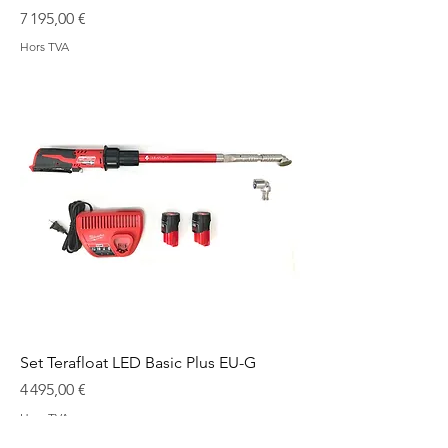
Prix
7 195,00 €
Hors TVA
Set Terafloat LED Basic Plus EU-G
Prix
4 495,00 €
Hors TVA