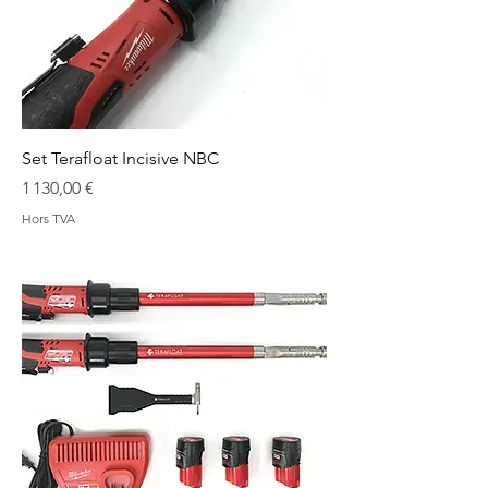
Set Terafloat Incisive NBC
Prix
1 130,00 €
Hors TVA