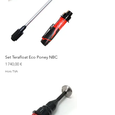
Set Terafloat Eco Poney NBC
Prix
1 740,00 €
Hors TVA