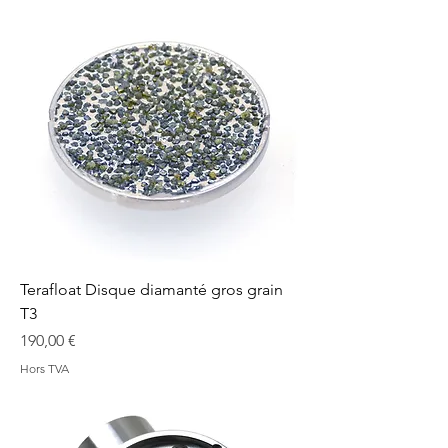
Terafloat Disque diamanté gros grain
T3
Prix
190,00 €
Hors TVA