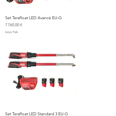
Set Terafloat LED Avancé EU-G
Prix
7 760,00 €
Hors TVA
Set Terafloat LED Standard 3 EU-G