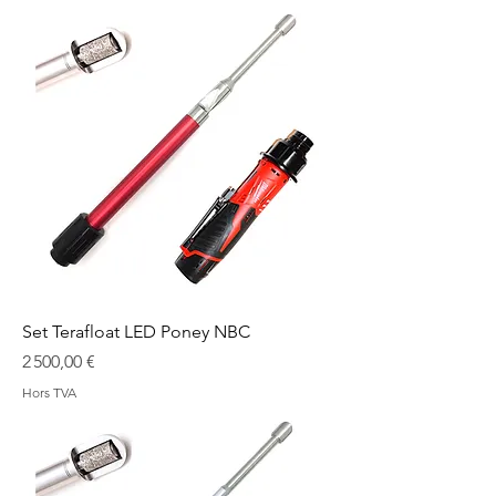
Set Terafloat LED Poney NBC
Prix
2 500,00 €
Hors TVA