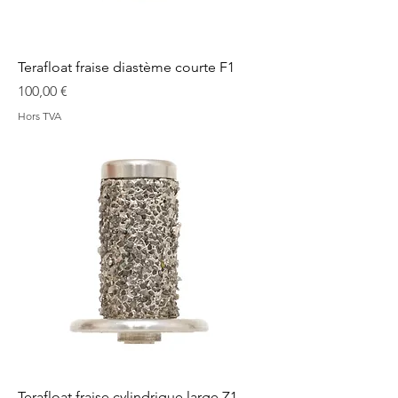
Terafloat fraise diastème courte F1
Prix
100,00 €
Hors TVA
Terafloat fraise cylindrique large Z1