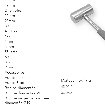
13mm
19mm
2 flexibles
20mm
23mm
300
40 litres
427
4mm
5 mm
55 litres
600
852
9mm
Accessoires
Autres animaux
Marteau inox 19 cm
Autres Produits
Prix
45,00 €
Bobine diamantée
Bobine diamantée Ø13
Hors TVA
Bobine moyenne bombée
diamantée Ø19