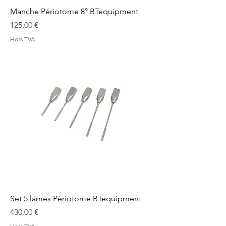
Manche Périotome 8° BTequipment
Prix
125,00 €
Hors TVA
Set 5 lames Périotome BTequipment
Prix
430,00 €