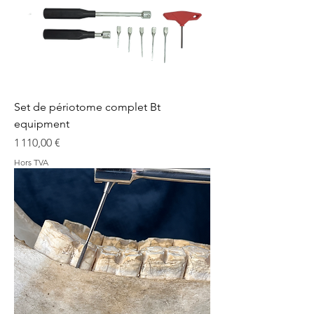
Set de périotome complet Bt
equipment
Prix
1 110,00 €
Hors TVA