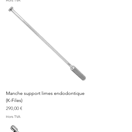
Hors TVA
Manche support limes endodontique
(K-Files)
Prix
290,00 €
Hors TVA