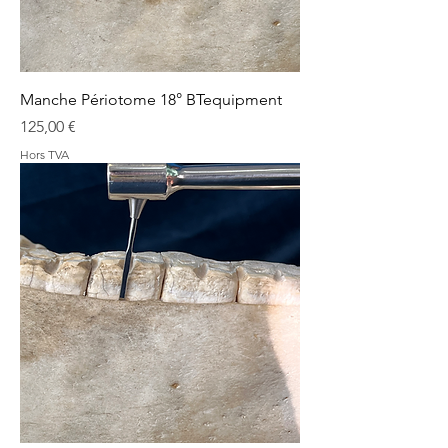
Manche Périotome 18° BTequipment
Prix
125,00 €
Hors TVA