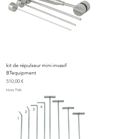
kit de répulseur mini-invasif
BTequipment
Prix
510,00 €
Hors TVA