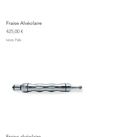
Fraise Alvéolaire
Prix
425,00 €
Hors TVA
Fraise alvéolaire