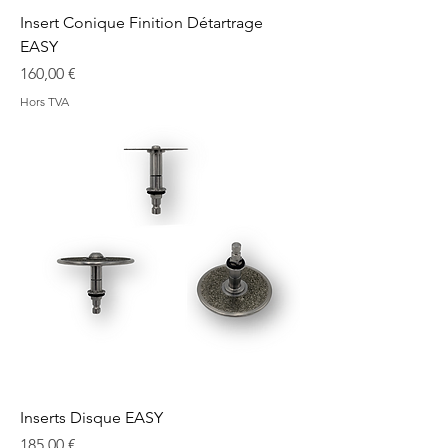
Insert Conique Finition Détartrage
EASY
Prix
160,00 €
Hors TVA
Inserts Disque EASY
Prix
185,00 €