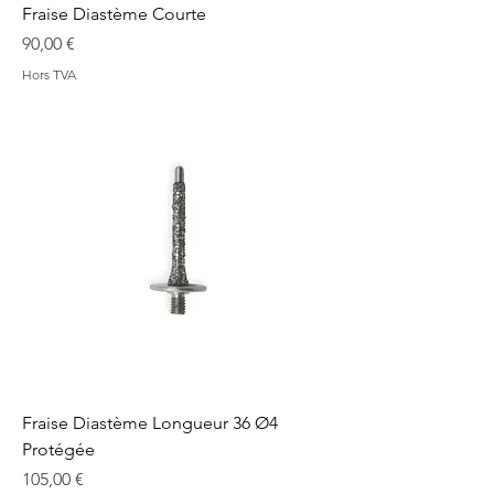
Fraise Diastème Courte
Prix
90,00 €
Hors TVA
Fraise Diastème Longueur 36 Ø4
Protégée
Prix
105,00 €