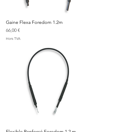
Gaine Flexa Foredom 1.2m
Prix
66,00 €
Hors TVA
Flexible Renforcé Foredom 1.2 m