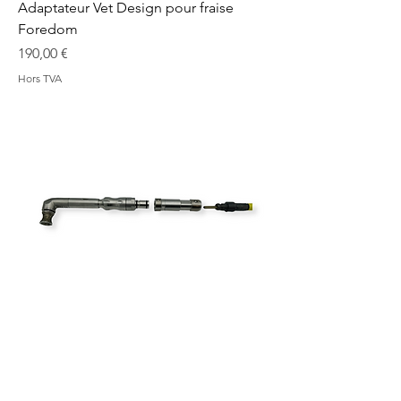
Adaptateur Vet Design pour fraise
Foredom
Prix
190,00 €
Hors TVA
Adaptateur flexible "square drive 4
mm" pour fraise Vet Design