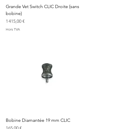
Grande Vet Switch CLIC Droite (sans
bobine)
Prix
1 415,00 €
Hors TVA
Bobine Diamantée 19 mm CLIC
Prix
165,00 €