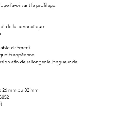
ique favorisant le profilage
e et de la connectique
ne
eable aisément
rque Européenne
nsion afin de rallonger la longueur de
 : 26 mm ou 32 mm
 G852
01