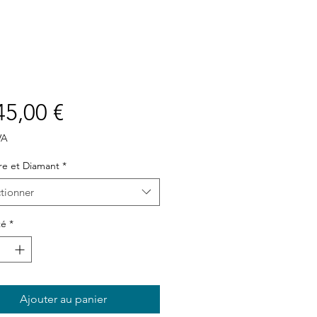
Prix
45,00 €
VA
re et Diamant
*
tionner
té
*
Ajouter au panier