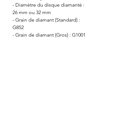
- Diamètre du disque diamanté :
26 mm ou 32 mm
- Grain de diamant (Standard) :
G852
- Grain de diamant (Gros) : G1001
VET-DESIGN est toujours à la recherche de
l’excellence et ne cesse de développer de
nouveaux produits toujours plus ergonomiques
et performants dédiés au soin dentaire des
chevaux. Maniables et légers, nos équipements
professionnels de dentisterie équine assurent
aux praticiens un bon confort de travail.