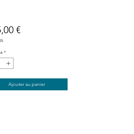
Prix
,00 €
VA
té
*
Ajouter au panier