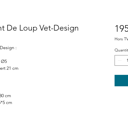
nt De Loup Vet-Design
195
Hors T
Quanti
e Ø5
ert 21 cm
*30 cm
5*5 cm