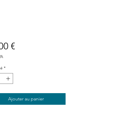
Prix
00 €
VA
té
*
Ajouter au panier
Plan du site