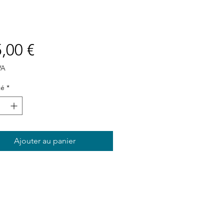
Prix
,00 €
VA
té
*
Ajouter au panier
Plan du site
Accueil
À propos
SAV