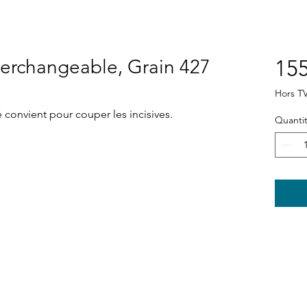
nterchangeable, Grain 427
155
Hors T
 convient pour couper les incisives.
Quanti
Boutique
Nouveautés
Électroportatif
Stomatologie