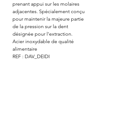
prenant appui sur les molaires 
adjacentes. Spécialement conçu 
pour maintenir la majeure partie 
de la pression sur la dent 
désignée pour l'extraction.

Acier inoxydable de qualité 
alimentaire

REF : DAV_DEIDI
VET-DESIGN est toujours à la recherche de
l’excellence et ne cesse de développer de
nouveaux produits toujours plus ergonomiques
et performants dédiés au soin dentaire des
chevaux. Maniables et légers, nos équipements
professionnels de dentisterie équine assurent