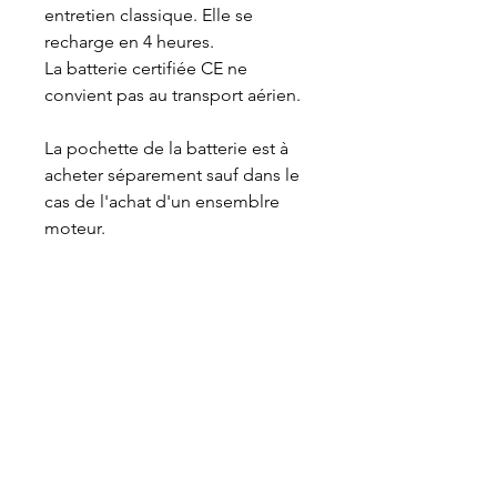
entretien classique. Elle se
recharge en 4 heures.
La batterie certifiée CE
ne
convient pas au transport aérien.
La pochette de la batterie est à
acheter séparement sauf dans le
cas de l'achat d'un ensemblre
moteur.
VET-DESIGN est toujours à la recherche de
l’excellence et ne cesse de développer de
nouveaux produits toujours plus ergonomiques
et performants dédiés au soin dentaire des
chevaux. Maniables et légers, nos équipements