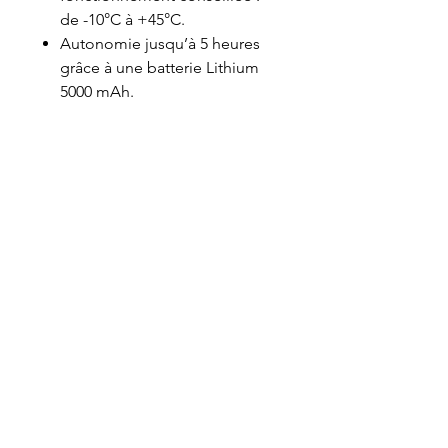
de -10°C à +45°C.
Autonomie jusqu’à 5 heures
grâce à une batterie Lithium
5000 mAh.
VET-DESIGN est toujours à la recherche de
l’excellence et ne cesse de développer de
nouveaux produits toujours plus ergonomiques
et performants dédiés au soin dentaire des
chevaux. Maniables et légers, nos équipements
professionnels de dentisterie équine assurent
aux praticiens un bon confort de travail.