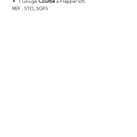
1 Gouge
Courbe
à Frapper Ø5
REF : STO_SGF5
VET-DESIGN est toujours à la recherche de
l’excellence et ne cesse de développer de
nouveaux produits toujours plus ergonomiques
et performants dédiés au soin dentaire des
chevaux. Maniables et légers, nos équipements
professionnels de dentisterie équine assurent
aux praticiens un bon confort de travail.
Boutique
Nouveautés
Électroportatif