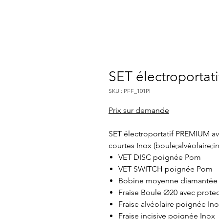
SET électroporta
SKU : PFF_101PI
Prix sur demande
SET électroportatif PREMIUM a
courtes Inox (boule;alvéolaire;inc
VET DISC poignée Pom
VET SWITCH poignée Pom
Bobine moyenne diamantée
Fraise Boule Ø20 avec prote
Fraise alvéolaire poignée In
Fraise incisive poignée Inox