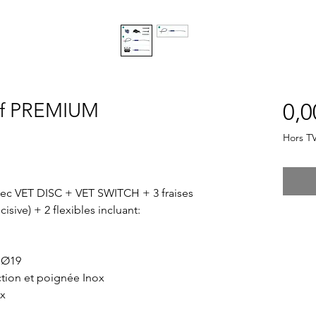
tif PREMIUM
0,0
Hors T
vec VET DISC + VET SWITCH + 3 fraises
isive) + 2 flexibles incluant:
 Ø19
ction et poignée Inox
ox