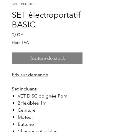
SKU : PFF_01P
SET électroportatif
BASIC
Prix
0,00 €
Hors TVA
Rupture de stock
Prix sur demande
Set incluant:
VET DISC poignée Pom
2 flexibles 1m
Ceinture
Moteur
Batterie
Chargeur et câbles