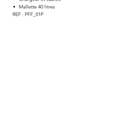
Mallette 40 litres
REF : PFF_01P
VET-DESIGN est toujours à la recherche de
l’excellence et ne cesse de développer de
nouveaux produits toujours plus ergonomiques
et performants dédiés au soin dentaire des
chevaux. Maniables et légers, nos équipements
professionnels de dentisterie équine assurent
aux praticiens un bon confort de travail.
Boutique
Nouveautés