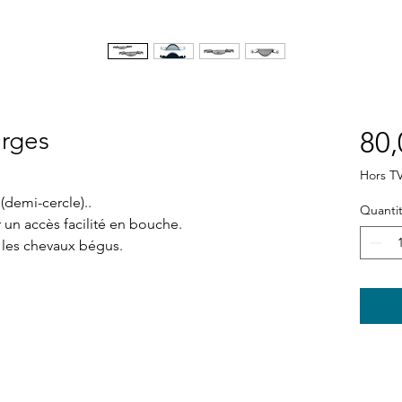
arges
80,
Hors T
(demi-cercle)..
Quanti
r un accès facilité en bouche.
 les chevaux bégus.
Boutique