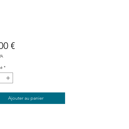
Prix
00 €
VA
té
*
Ajouter au panier
Plan du site