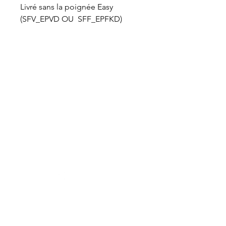
Livré sans la poignée Easy
(SFV_EPVD OU SFF_EPFKD)
VET-DESIGN est toujours à la recherche de
l’excellence et ne cesse de développer de
nouveaux produits toujours plus ergonomiques
et performants dédiés au soin dentaire des
chevaux. Maniables et légers, nos équipements
professionnels de dentisterie équine assurent
aux praticiens un bon confort de travail.
Boutique
Nouveautés