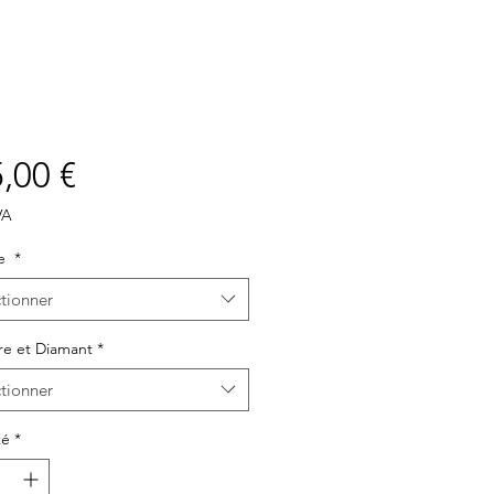
Prix
,00 €
VA
ée
*
tionner
re et Diamant
*
tionner
té
*