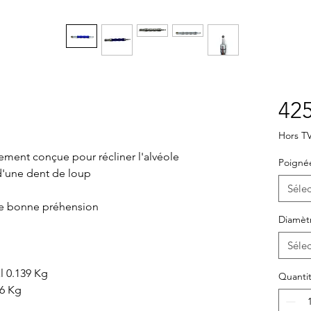
425
Hors T
alement conçue pour récliner l'alvéole
Poign
 d'une dent de loup
Sélec
e bonne préhension
Diamèt
Sélec
l 0.139 Kg
Quanti
56 Kg