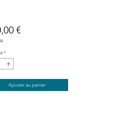
Prix
,00 €
VA
té
*
Ajouter au panier
Plan du site