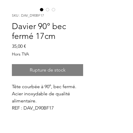
SKU : DAV_D90BF17
Davier 90° bec
fermé 17cm
Prix
35,00 €
Hors TVA
Rupture de stock
Tête courbée à 90°, bec fermé.

Acier inoxydable de qualité 
alimentaire.

REF : DAV_D90BF17