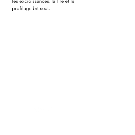
les excroissances, la 11e et le
profilage bit-seat.
VET-DESIGN est toujours à la recherche de
l’excellence et ne cesse de développer de
nouveaux produits toujours plus ergonomiques
et performants dédiés au soin dentaire des
chevaux. Maniables et légers, nos équipements
professionnels de dentisterie équine assurent
aux praticiens un bon confort de travail.
Boutique
Nouveautés