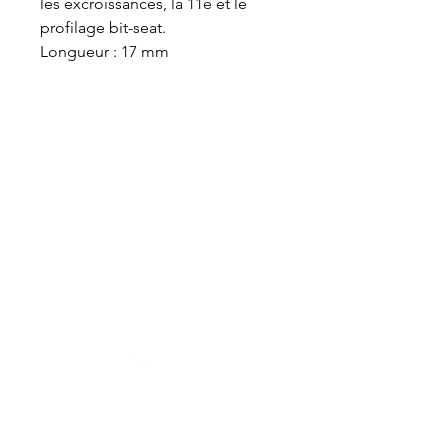
les excroissances, la 11e et le
profilage bit-seat.
Longueur : 17 mm
VET-DESIGN est toujours à la recherche de
l’excellence et ne cesse de développer de
nouveaux produits toujours plus ergonomiques
et performants dédiés au soin dentaire des
chevaux. Maniables et légers, nos équipements
professionnels de dentisterie équine assurent
aux praticiens un bon confort de travail.
Boutique
Nouveautés